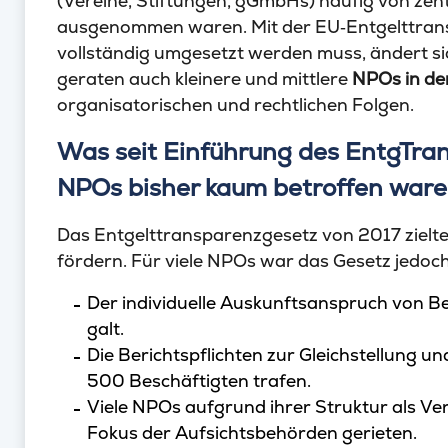
(Vereine, Stiftungen, gGmbHs) häufig von zen
ausgenommen waren. Mit der EU‑Entgelttransp
vollständig umgesetzt werden muss, ändert s
geraten auch kleinere und mittlere
NPOs in d
organisatorischen und rechtlichen Folgen.
Was seit Einführung des EntgTra
NPOs bisher kaum betroffen war
Das Entgelttransparenzgesetz von 2017 zielte
fördern. Für viele NPOs war das Gesetz jedoch
Der individuelle Auskunftsanspruch von B
galt.
Die Berichtspflichten zur Gleichstellung u
500 Beschäftigten trafen.
Viele NPOs aufgrund ihrer Struktur als Ve
Fokus der Aufsichtsbehörden gerieten.