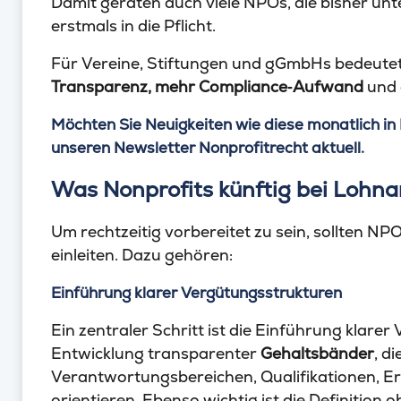
Damit geraten auch viele NPOs, die bisher un
erstmals in die Pflicht.
Für Vereine, Stiftungen und gGmbHs bedeute
Transparenz, mehr Compliance‑Aufwand
und 
Möchten Sie Neuigkeiten wie diese monatlich in 
unseren Newsletter Nonprofitrecht aktuell.
Was Nonprofits künftig bei Loh
Um rechtzeitig vorbereitet zu sein, sollten N
einleiten. Dazu gehören:
Einführung klarer Vergütungsstrukturen
Ein zentraler Schritt ist die Einführung klare
Entwicklung transparenter
Gehaltsbänder
, d
Verantwortungsbereichen, Qualifikationen, E
orientieren. Ebenso wichtig ist die Definition 