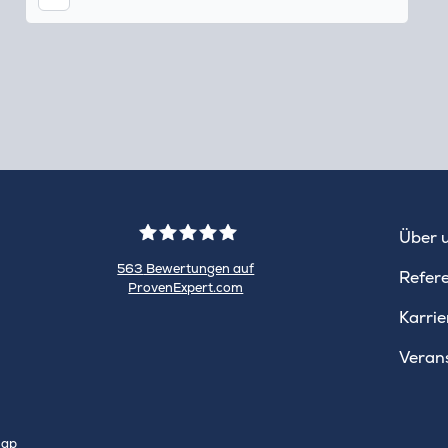
Tok
Über 
563
Bewertungen auf
Refer
ProvenExpert.com
WINHELLER
Karrie
GmbH
Veran
map