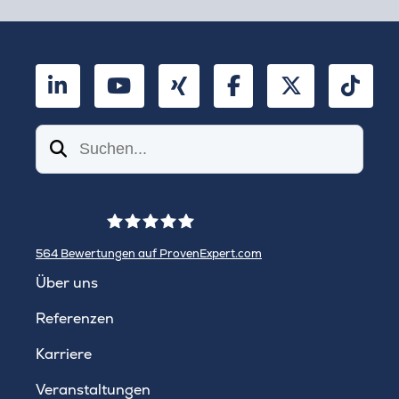
LinkedIn
YouTube
Xing
Facebook
Twitter
TikT
Suchen
564
Bewertungen auf ProvenExpert.com
WINHELLER GmbH
Über uns
Referenzen
Karriere
Veranstaltungen