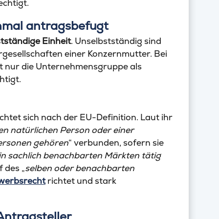
chtigt.
nmal antragsbefugt
stständige Einheit
. Unselbstständig sind
ergesellschaften einer Konzernmutter. Bei
t nur die Unternehmensgruppe als
tigt.
htet sich nach der EU-Definition. Laut ihr
en natürlichen Person oder einer
ersonen gehören
“ verbunden, sofern sie
in sachlich benachbarten Märkten tätig
f des „
selben oder benachbarten
werbsrecht
richtet und stark
Antragsteller