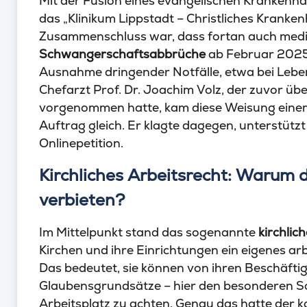
Mit der Fusion eines evangelischen Krankenh
das „Klinikum Lippstadt – Christliches Kranke
Zusammenschluss war, dass fortan auch medizi
Schwangerschaftsabbrüche
ab Februar 202
Ausnahme dringender Notfälle, etwa bei Lebe
Chefarzt Prof. Dr. Joachim Volz, der zuvor ü
vorgenommen hatte, kam diese Weisung einem t
Auftrag gleich. Er klagte dagegen, unterstütz
Onlinepetition.
Kirchliches Arbeitsrecht: Warum d
verbieten?
Im Mittelpunkt stand das sogenannte
kirchlic
Kirchen und ihre Einrichtungen ein eigenes ar
Das bedeutet, sie können von ihren Beschäfti
Glaubensgrundsätze – hier den besonderen 
Arbeitsplatz zu achten. Genau das hatte der k