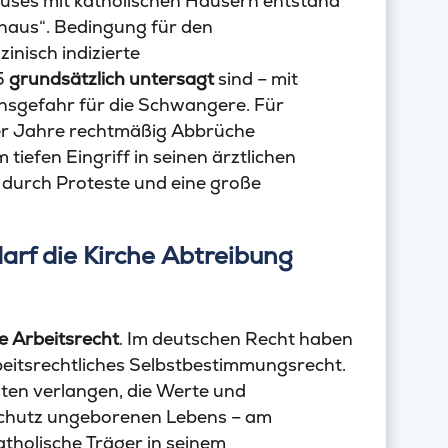
auses mit katholischen Häusern entstand
nhaus“. Bedingung für den
nisch indizierte
5
grundsätzlich untersagt
sind – mit
nsgefahr für die Schwangere. Für
ber Jahre rechtmäßig Abbrüche
iefen Eingriff in seinen ärztlichen
t durch Proteste und eine große
arf die Kirche Abtreibung
he Arbeitsrecht
. Im deutschen Recht haben
beitsrechtliches Selbstbestimmungsrecht.
gten verlangen, die Werte und
Schutz ungeborenen Lebens – am
atholische Träger in seinem