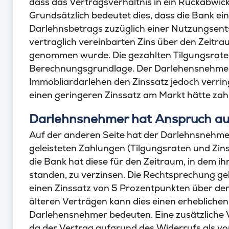
dass das Vertragsverhältnis in ein Rückabwic
Grundsätzlich bedeutet dies, dass die Bank ei
Darlehnsbetrags zuzüglich einer Nutzungsent
vertraglich vereinbarten Zins über den Zeitra
genommen wurde. Die gezahlten Tilgungsraten
Berechnungsgrundlage. Der Darlehensnehmer
Immobliardarlehen den Zinssatz jedoch verrin
einen geringeren Zinssatz am Markt hätte zah
Darlehnsnehmer hat Anspruch auf
Auf der anderen Seite hat der Darlehnsnehme
geleisteten Zahlungen (Tilgungsraten und Zin
die Bank hat diese für den Zeitraum, in dem ih
standen, zu verzinsen. Die Rechtsprechung ge
einen Zinssatz von 5 Prozentpunkten über dem
älteren Verträgen kann dies einen erhebliche
Darlehensnehmer bedeuten. Eine zusätzliche Vo
da der Vertrag aufgrund des Widerrufs als von