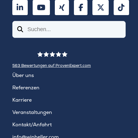
LinkedIn
YouTube
Xing
Facebook
Twitter
TikT
Suchen
563
Bewertungen auf ProvenExpert.com
WINHELLER GmbH
Über uns
Referenzen
Karriere
Veranstaltungen
Kontakt/Anfahrt
info@winheller.com