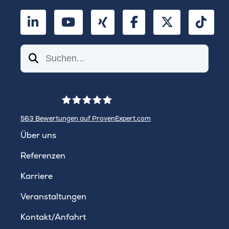
LinkedIn
YouTube
Xing
Facebook
Twitter
TikT
Suchen
563
Bewertungen auf ProvenExpert.com
WINHELLER GmbH
Über uns
Referenzen
Karriere
Veranstaltungen
Kontakt/Anfahrt