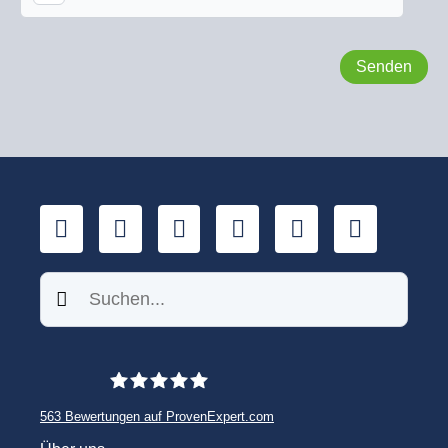
LinkedIn
YouTube
Xing
Facebook
Twitter
TikTok
Suchen
563
Bewertungen auf ProvenExpert.com
WINHELLER GmbH