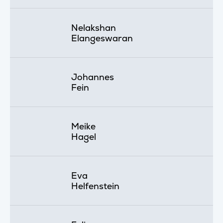
Nelakshan
Elangeswaran
Johannes
Fein
Meike
Hagel
Eva
Helfenstein