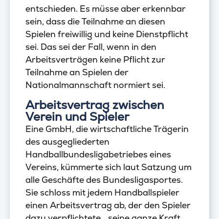
entschieden. Es müsse aber erkennbar
sein, dass die Teilnahme an diesen
Spielen freiwillig und keine Dienstpflicht
sei. Das sei der Fall, wenn in den
Arbeitsverträgen keine Pflicht zur
Teilnahme an Spielen der
Nationalmannschaft normiert sei.
Arbeitsvertrag zwischen
Verein und Spieler
Eine GmbH, die wirtschaftliche Trägerin
des ausgegliederten
Handballbundesligabetriebes eines
Vereins, kümmerte sich laut Satzung um
alle Geschäfte des Bundesligasportes.
Sie schloss mit jedem Handballspieler
einen Arbeitsvertrag ab, der den Spieler
dazu verpflichtete, „seine ganze Kraft