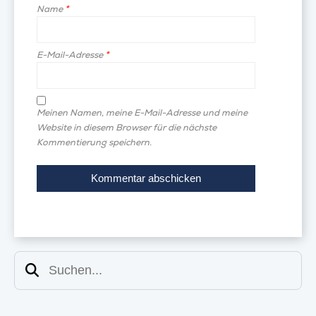
Name
*
E-Mail-Adresse
*
Meinen Namen, meine E-Mail-Adresse und meine
Website in diesem Browser für die nächste
Kommentierung speichern.
Suchen