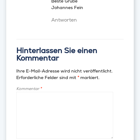
Beste Grüße
Johannes Fein
Antworten
Hinterlassen Sie einen
Kommentar
Ihre E-Mail-Adresse wird nicht veröffentlicht.
Erforderliche Felder sind mit
*
markiert.
Kommentar
*