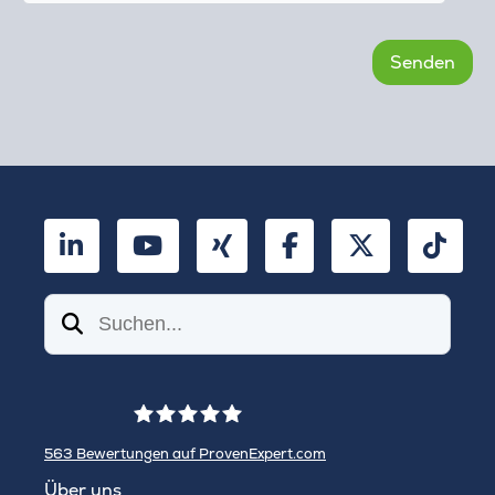
LinkedIn
YouTube
Xing
Facebook
Twitter
TikT
Suchen
563
Bewertungen auf ProvenExpert.com
WINHELLER GmbH
Über uns