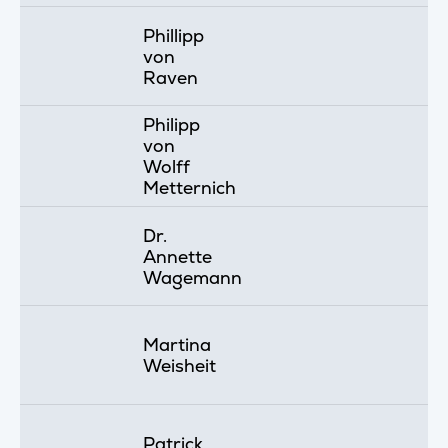
Phillipp
von
Raven
Philipp
von
Wolff
Metternich
Dr.
Annette
Wagemann
Martina
Weisheit
Patrick