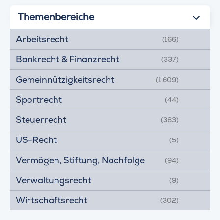
Themenbereiche
Arbeitsrecht
(166)
Bankrecht & Finanzrecht
(337)
Gemeinnützigkeitsrecht
(1.609)
Sportrecht
(44)
Steuerrecht
(383)
US-Recht
(5)
Vermögen, Stiftung, Nachfolge
(94)
Verwaltungsrecht
(9)
Wirtschaftsrecht
(302)