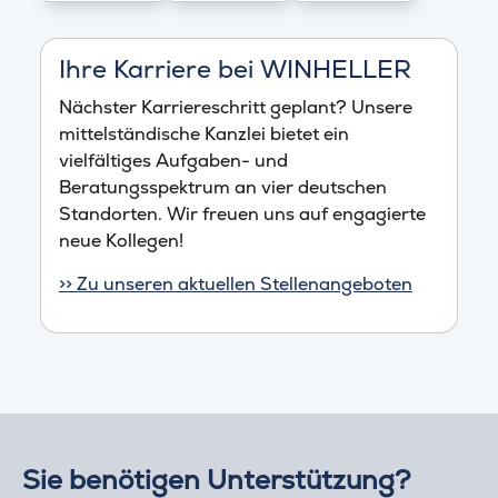
Ihre Karriere bei WINHELLER
Nächster Karriereschritt geplant? Unsere
mittelständische Kanzlei bietet ein
vielfältiges Aufgaben- und
Beratungsspektrum an vier deutschen
Standorten. Wir freuen uns auf engagierte
neue Kollegen!
>> Zu unseren aktuellen Stellenangeboten
Sie benötigen Unterstützung?