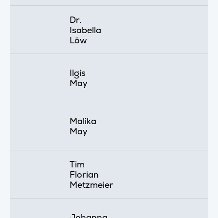
Dr.
Isabella
Löw
Ilgis
May
Malika
May
Tim
Florian
Metzmeier
Johanna