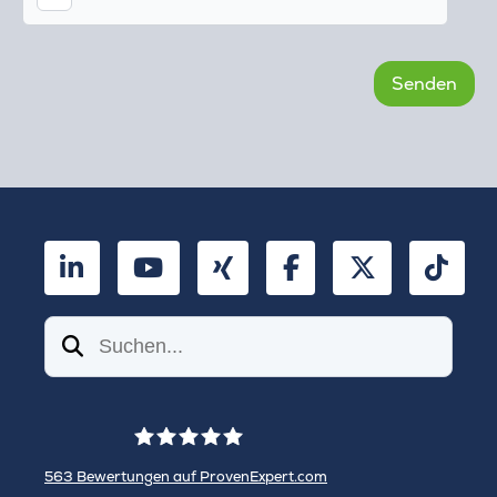
LinkedIn
YouTube
Xing
Facebook
Twitter
TikT
Suchen
563
Bewertungen auf ProvenExpert.com