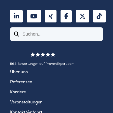
LinkedIn
YouTube
Xing
Facebook
Twitter
TikT
Suchen
563
Bewertungen auf ProvenExpert.com
WINHELLER GmbH
Über uns
Referenzen
Karriere
Veranstaltungen
Kontakt/Anfahrt