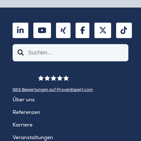
LinkedIn
YouTube
Xing
Facebook
Twitter
TikT
Suchen
563
Bewertungen auf ProvenExpert.com
WINHELLER GmbH
Über uns
Referenzen
Karriere
Veranstaltungen