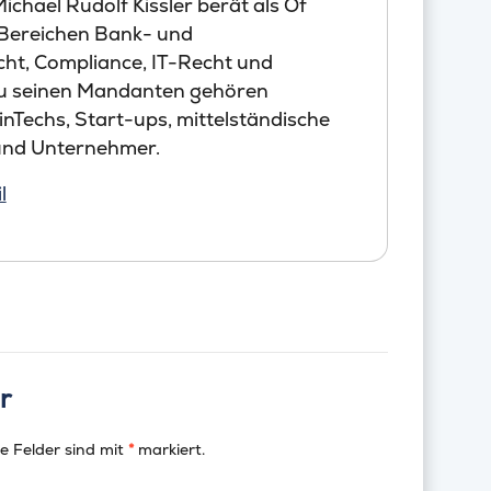
chael Rudolf Kissler berät als Of
 Bereichen Bank- und
cht, Compliance, IT-Recht und
Zu seinen Mandanten gehören
nTechs, Start-ups, mittelständische
nd Unternehmer.
l
r
e Felder sind mit
*
markiert.