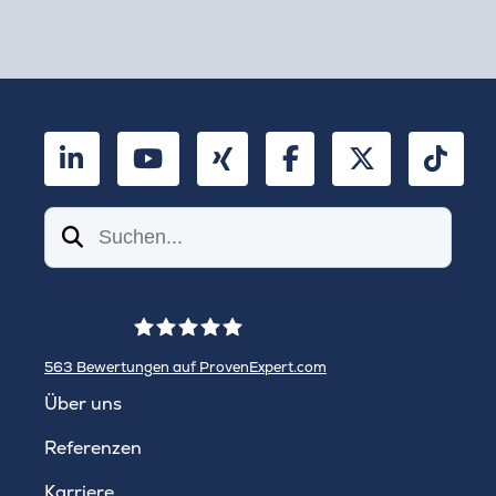
LinkedIn
YouTube
Xing
Facebook
Twitter
TikT
Suchen
563
Bewertungen auf ProvenExpert.com
WINHELLER GmbH
Über uns
Referenzen
Karriere