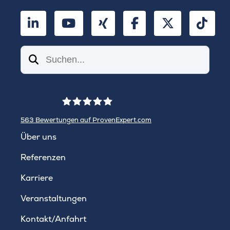
LinkedIn
YouTube
Xing
Facebook
Twitter
TikT
Suchen
563
Bewertungen auf ProvenExpert.com
WINHELLER GmbH
Über uns
Referenzen
Karriere
Veranstaltungen
Kontakt/Anfahrt