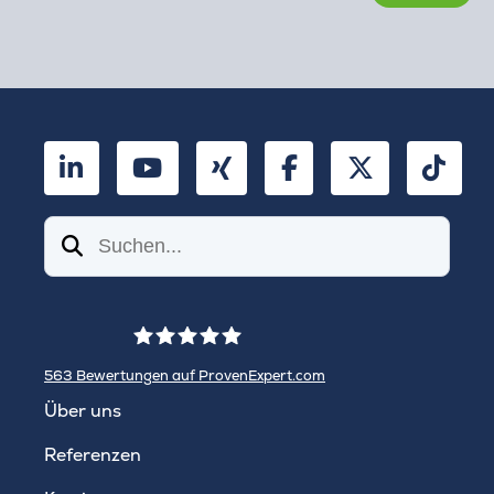
LinkedIn
YouTube
Xing
Facebook
Twitter
TikT
Suchen
563
Bewertungen auf ProvenExpert.com
WINHELLER GmbH
Über uns
Referenzen