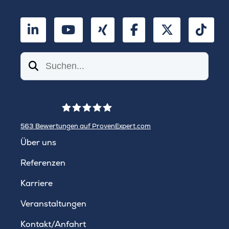
LinkedIn
YouTube
Xing
Facebook
Twitter
TikT
Suchen
563
Bewertungen auf ProvenExpert.com
WINHELLER GmbH
Über uns
Referenzen
Karriere
Veranstaltungen
Kontakt/Anfahrt