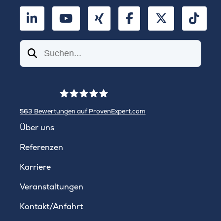
LinkedIn
YouTube
Xing
Facebook
Twitter
TikT
Suchen
563
Bewertungen auf ProvenExpert.com
WINHELLER GmbH
Über uns
Referenzen
Karriere
Veranstaltungen
Kontakt/Anfahrt