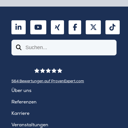
LinkedIn
YouTube
Xing
Facebook
Twitter
TikT
Suchen
564
Bewertungen auf ProvenExpert.com
WINHELLER GmbH
Über uns
Referenzen
Karriere
Veranstaltungen