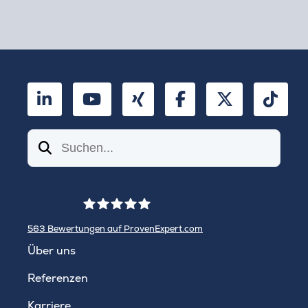
LinkedIn
YouTube
Xing
Facebook
Twitter
TikT
Suchen
563
Bewertungen auf ProvenExpert.com
WINHELLER GmbH
Über uns
Referenzen
Karriere