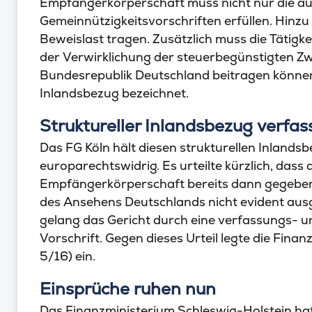
Empfängerkörperschaft muss nicht nur die au
Gemeinnützigkeitsvorschriften erfüllen. Hinzu
Beweislast tragen. Zusätzlich muss die Täti
der Verwirklichung der steuerbegünstigten 
Bundesrepublik Deutschland beitragen können. 
Inlandsbezug bezeichnet.
Struktureller Inlandsbezug verfa
Das FG Köln hält diesen strukturellen Inlands
europarechtswidrig. Es urteilte kürzlich, dass
Empfängerkörperschaft bereits dann gegeben 
des Ansehens Deutschlands nicht evident ausg
gelang das Gericht durch eine verfassungs-
Vorschrift. Gegen dieses Urteil legte die Fin
5/16) ein.
Einsprüche ruhen nun
Das Finanzministerium Schleswig-Holstein hat