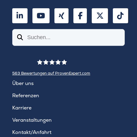
LinkedIn
YouTube
Xing
Facebook
Twitter
TikT
Suchen
563
Bewertungen auf ProvenExpert.com
WINHELLER GmbH
Über uns
Referenzen
Karriere
Veranstaltungen
Kontakt/Anfahrt