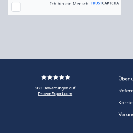
Tok
Über 
563
Bewertungen auf
Refer
ProvenExpert.com
WINHELLER
Karrie
GmbH
Veran