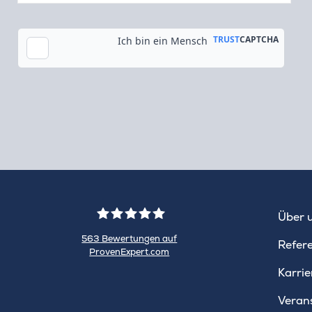
Tok
Über 
563
Bewertungen auf
Refer
ProvenExpert.com
WINHELLER
Karrie
GmbH
Veran