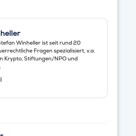
heller
efan Winheller ist seit rund 20
errechtliche Fragen spezialisiert, v.a.
en Krypto, Stiftungen/NPO und
.
l
r