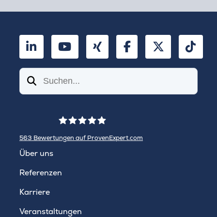
LinkedIn
YouTube
Xing
Facebook
Twitter
TikT
Suchen
563
Bewertungen auf ProvenExpert.com
WINHELLER GmbH
Über uns
Referenzen
Karriere
Veranstaltungen