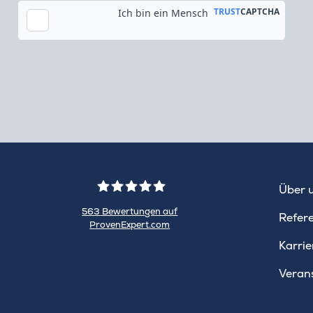
Tok
Über 
563
Bewertungen auf
Refer
ProvenExpert.com
WINHELLER
Karrie
GmbH
Veran