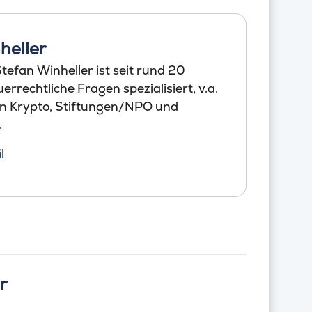
heller
efan Winheller ist seit rund 20
errechtliche Fragen spezialisiert, v.a.
en Krypto, Stiftungen/NPO und
.
l
r