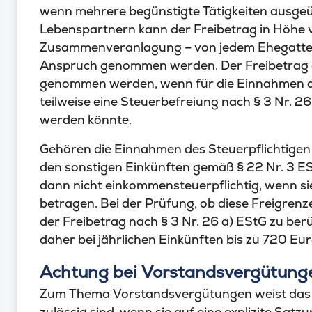
wenn mehrere begünstigte Tätigkeiten ausgeü
Lebenspartnern kann der Freibetrag in Höhe v
Zusammenveranlagung – von jedem Ehegatten
Anspruch genommen werden. Der Freibetrag da
genommen werden, wenn für die Einnahmen au
teilweise eine Steuerbefreiung nach § 3 Nr. 
werden könnte.
Gehören die Einnahmen des Steuerpflichtigen 
den sonstigen Einkünften gemäß § 22 Nr. 3 ESt
dann nicht einkommensteuerpflichtig, wenn si
betragen. Bei der Prüfung, ob diese Freigrenze
der Freibetrag nach § 3 Nr. 26 a) EStG zu ber
daher bei jährlichen Einkünften bis zu 720 Eu
Achtung bei Vorstandsvergütung
Zum Thema Vorstandsvergütungen weist das B
zulässig sind, wenn sie auf eine explizite Sat