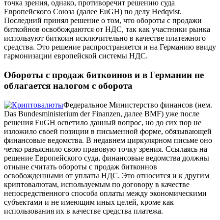
точка зрения, однако, противоречит решению суда
Европейского Союза (далее EuGH) по делу Hedqvist.
Последний принял решение о том, что обороты с продажи
биткойнов освобождаются от НДС, так как участники рынка
используют биткоин исключительно в качестве платежного
средства. Это решение распространяется и на Германию ввиду
гармонизации европейской системы НДС.
Обороты с продаж биткоинов и в Германии не
облагается налогом с оборота
Федеральное Министерство финансов (нем.
Das Bundesministerium der Finanzen, далее BMF) уже после
решения EuGH осветило данный вопрос, но до сих пор не
изложило своей позиции в письменной форме, обязывающей
финансовые ведомства. В недавнем циркулярном письме оно
четко разъяснило свою правовую точку зрения. Ссылаясь на
решение Европейского суда, финансовые ведомства должны
отныне считать обороты с продаж биткоинов
освобожденными от уплаты НДС. Это относится и к другим
криптовалютам, используемым по договору в качестве
непосредственного способа оплаты между экономическими
субъектами и не имеющим иных целей, кроме как
использования их в качестве средства платежа.