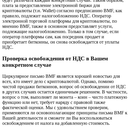
будет различать каждый конкретный случай. Таким образом,
плата за предоставление электронной биржи для
криптовалюты (т.н. Wallet) согласно предписанию BMF, как
правило, подлежит налогообложению НДС. Оператор
электронной торговой платформы для криптовалюты, по
мнению BMF, также в основном предоставляет услуги,
подлежащие налогообложению. Только в том случае, если
оператор платформы сам, как посредник продает и
приобретает биткоины, он снова освобождается от уплаты
НДС.
Проверка освобождения от НДС в Вашем
конкретном случае
Циркулярное письмо BMF является хорошей новостью для
всех, кто имеет дело с криптовалютой. Однако, помимо
чистой продажи биткоинов, вопрос об освобождении от НДС
в других случаях остается единичным решением. В частности,
вопрос о том, выполняет ли монета – коин – чисто платежную
функцию или нет, требует наряду с правовой также
фактической оценки. Мы с удовольствием проверим,
применяются ли основополагающие принципы письма BMF к
Вашей деятельности и сможете ли Вы воспользоваться
освобождением от налога на добавленную стоимость.