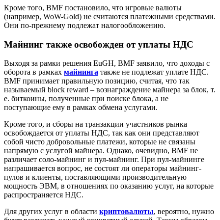
Кроме того, BMF постановило, что игровые валюты
(например, WoW-Gold) не считаются платежными средствами.
Они по-прежнему подлежат налогообложению.
Майнинг также освобожден от уплаты НДС
Выходя за рамки решения EuGH, BMF заявило, что доходы с
оборота в рамках
майнинга
также не подлежат уплате НДС.
BMF принимает правильную позицию, считая, что так
называемый block reward – вознаграждение майнера за блок, т.
е. биткоины, полученные при поиске блока, а не
поступающие ему в рамках обмена услугами.
Кроме того, и сборы на транзакции участников рынка
освобождается от уплаты НДС, так как они представляют
собой чисто добровольные платежи, которые не связаны
напрямую с услугой майнера. Однако, очевидно, BMF не
различает соло-майнинг и пул-майнинг. При пул-майнинге
напрашивается вопрос, не состоят ли операторы майнинг-
пулов и клиенты, поставляющими производительную
мощность ЭВМ, в отношениях по оказанию услуг, на которые
распространяется НДС.
Для других услуг в области
криптовалюты
, вероятно, нужно