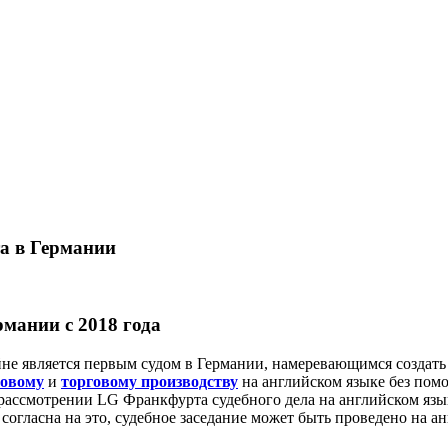
а в Германии
рмании с 2018 года
йне является первым судом в Германии, намеревающимся создать
овому
и
торговому производству
на английском языке без пом
 рассмотрении LG Франкфурта судебного дела на английском язы
согласна на это, судебное заседание может быть проведено на а