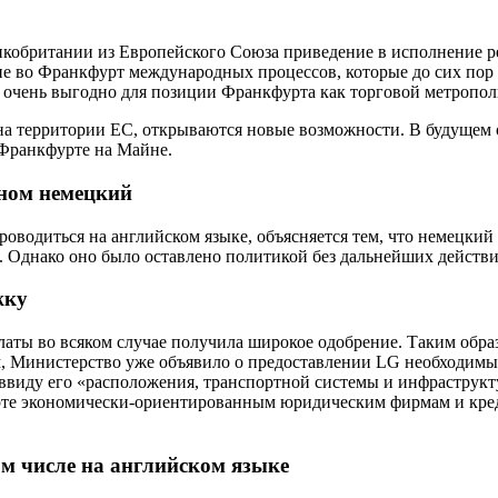
ликобритании из Европейского Союза приведение в исполнение р
е во Франкфурт международных процессов, которые до сих пор
о очень выгодно для позиции Франкфурта как торговой метропол
а территории ЕС, открываются новые возможности. В будущем о
 Франкфурте на Майне.
вном немецкий
роводиться на английском языке, объясняется тем, что немецкий
 Однако оно было оставлено политикой без дальнейших действи
жку
аты во всяком случае получила широкое одобрение. Таким обра
, Министерство уже объявило о предоставлении LG необходимых
 ввиду его «расположения, транспортной системы и инфраструкт
те экономически-ориентированным юридическим фирмам и кред
 числе на английском языке