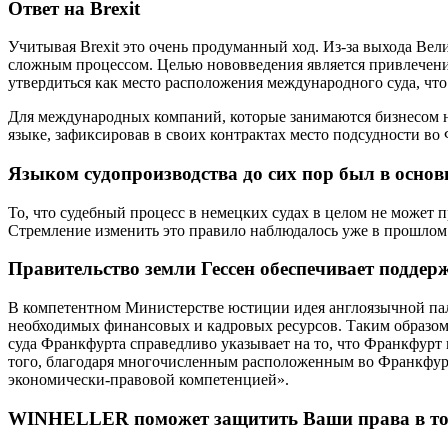
Ответ на Brexit
Учитывая Brexit это очень продуманный ход. Из-за выхода Ве
сложным процессом. Целью нововведения является привлечени
утвердиться как место расположения международного суда, чт
Для международных компаний, которые занимаются бизнесом н
языке, зафиксировав в своих контрактах место подсудности во
Языком судопроизводства до сих пор был в осно
То, что судебный процесс в немецких судах в целом не может п
Стремление изменить это правило наблюдалось уже в прошлом.
Правительство земли Гессен обеспечивает поддер
В компетентном Министерстве юстиции идея англоязычной пал
необходимых финансовых и кадровых ресурсов. Таким образом
суда Франкфурта справедливо указывает на то, что Франкфурт
того, благодаря многочисленным расположенным во Франкфур
экономически-правовой компетенцией».
WINHELLER поможет защитить Ваши права в том