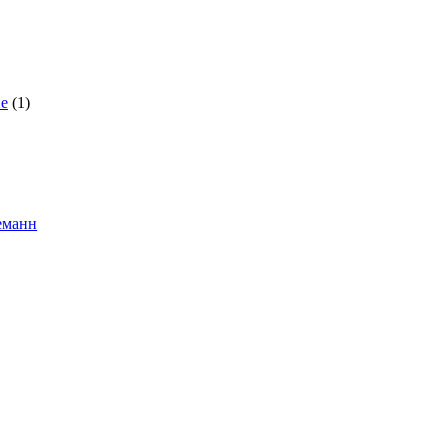
е
(1)
еманн