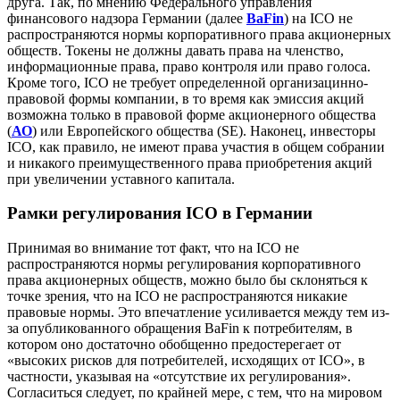
друга. Так, по мнению Федерального управления
финансового надзора Германии (далее
BaFin
) на ICO не
распространяются нормы корпоративного права акционерных
обществ. Токены не должны давать права на членство,
информационные права, право контроля или право голоса.
Кроме того, ICO не требует определенной организацинно-
правовой формы компании, в то время как эмиссия акций
возможна только в правовой форме акционерного общества
(
АО
) или Европейского общества (SE). Наконец, инвесторы
ICO, как правило, не имеют права участия в общем собрании
и никакого преимущественного права приобретения акций
при увеличении уставного капитала.
Рамки регулирования ICO в Германии
Принимая во внимание тот факт, что на ICO не
распространяются нормы регулирования корпоративного
права акционерных обществ, можно было бы склоняться к
точке зрения, что на ICO не распространяются никакие
правовые нормы. Это впечатление усиливается между тем из-
за опубликованного обращения BaFin к потребителям, в
котором оно достаточно обобщенно предостерегает от
«высоких рисков для потребителей, исходящих от ICO», в
частности, указывая на «отсутствие их регулирования».
Согласиться следует, по крайней мере, с тем, что на мировом