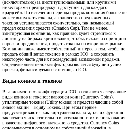
(исключительно) за институциональными или крупными
инвесторами предпродажу и доступный для каждого
краудсейл. По истечении периода продаж компания больше не
может выпускать токены, а количество предложенных
токенов устанавливается окончательно, так называемый
предел создания средств (Creation Cap). Тем не менее,
эмитирующая компания, как правило, будет стремиться к
листингу на биржах криптовалют, чтобы, исходя из принципа
спроса и предложения, продать токены на вторичном рынке.
Компании также имеют собственный интерес в том, чтобы не
продать общий запас токенов в рамках ICO, а сохранить
некоторую часть для их последующей возможной продажи.
Определяющим ценовым фактором является будущий успех
проекта, финансируемого с помощью ICO.
Виды коинов и токенов
В зависимости от конфигурации ICO различаются следующие
виды коинов и токенов: каррэнси коин (Currency Coins),
утилитарные токены (Utility tokens) и представляющие собой
аналог акций – Equity Tokens. При этом первые
предусматриваются как виртуальная валюта, т.е. их функция
заключается исключительно в возможности их использования
в качестве цифрового платежного средства. Currency Coins
основываются в основном на собственной блокчейн, в