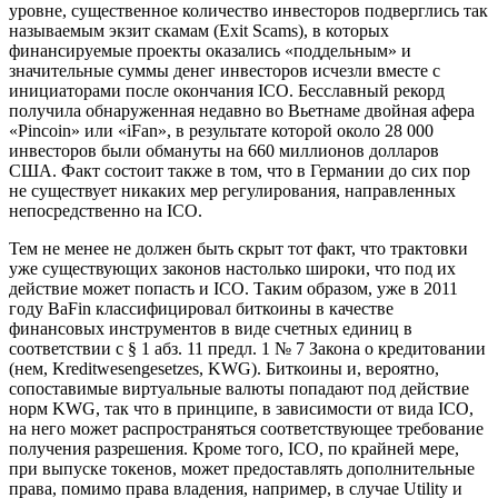
уровне, существенное количество инвесторов подверглись так
называемым экзит скамам (Exit Scams), в которых
финансируемые проекты оказались «поддельным» и
значительные суммы денег инвесторов исчезли вместе с
инициаторами после окончания ICO. Бесславный рекорд
получила обнаруженная недавно во Вьетнаме двойная афера
«Pincoin» или «iFan», в результате которой около 28 000
инвесторов были обмануты на 660 миллионов долларов
США. Факт состоит также в том, что в Германии до сих пор
не существует никаких мер регулирования, направленных
непосредственно на ICO.
Тем не менее не должен быть скрыт тот факт, что трактовки
уже существующих законов настолько широки, что под их
действие может попасть и ICO. Таким образом, уже в 2011
году BaFin классифицировал биткоины в качестве
финансовых инструментов в виде счетных единиц в
соответствии с § 1 абз. 11 предл. 1 № 7 Закона о кредитовании
(нем, Kreditwesengesetzes, KWG). Биткоины и, вероятно,
сопоставимые виртуальные валюты попадают под действие
норм KWG, так что в принципе, в зависимости от вида ICO,
на него может распространяться соответствующее требование
получения разрешения. Кроме того, ICO, по крайней мере,
при выпуске токенов, может предоставлять дополнительные
права, помимо права владения, например, в случае Utility и