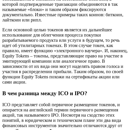
которой подтвержденные транзакции объединяются в так
называемые «блоки» и таким образом фиксируются
документально. Известные примеры таких коинов: биткоин,
лайткоин или рипл.
Если основной целью токенов является их дальнейшее
использование для облегчения процесса покупки
разрабатываемого продукта или услуги в будущем, то речь
идет об утилитарных токенах. В этом случае токен, как
правило, имеет функцию «электронного ваучера». И, наконец,
Equity Tokens – токены, представляющие право на участие в
эмитирующей компании или аналогичное право. В
зависимости от их вида они могут наделять правом голоса и
участия в распределении прибыли. Таким образом, по своей
функции Equity Tokens похожи на сертификаты акции или
сами акции.
В чем разница между ICO и IPO?
ICO представляет собой первичное размещение токенов, и
опирается на английский термин первичного размещения
акций, так называемого IPO. Несмотря на сходство этих
понятий, в юридическом и техническом плане эти два вида
финансовых инструментов значительно отличаются друг от