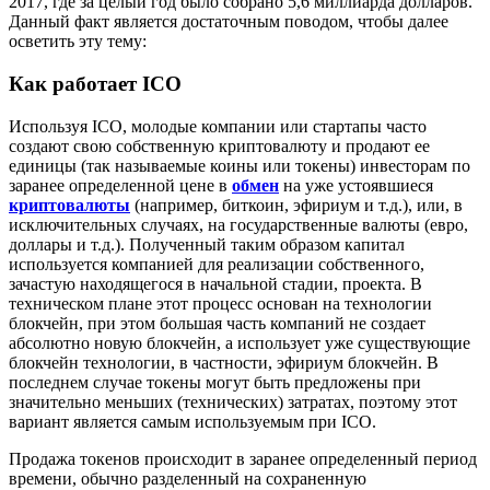
2017, где за целый год было собрано 5,6 миллиарда долларов.
Данный факт является достаточным поводом, чтобы далее
осветить эту тему:
Как работает ICO
Используя ICO, молодые компании или стартапы часто
создают свою собственную криптовалюту и продают ее
единицы (так называемые коины или токены) инвесторам по
заранее определенной цене в
обмен
на уже устоявшиеся
криптовалюты
(например, биткоин, эфириум и т.д.), или, в
исключительных случаях, на государственные валюты (евро,
доллары и т.д.). Полученный таким образом капитал
используется компанией для реализации собственного,
зачастую находящегося в начальной стадии, проекта. В
техническом плане этот процесс основан на технологии
блокчейн, при этом большая часть компаний не создает
абсолютно новую блокчейн, а использует уже существующие
блокчейн технологии, в частности, эфириум блокчейн. В
последнем случае токены могут быть предложены при
значительно меньших (технических) затратах, поэтому этот
вариант является самым используемым при ICO.
Продажа токенов происходит в заранее определенный период
времени, обычно разделенный на сохраненную