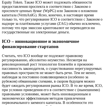
Equity Token. Также ICO может подлежать обязанности
предоставления проспекта в соответствии с Законом о
проспекте ценных бумаг (WpPG) или Законом о вложении
капитала (VermAnlG). Ясно, конечно, в настоящее время
только то, что регулирование ICO в соответствии с Законом о
надзоре за платёжными услугами (ZAG) обычно исключено,
потому что при эмиссии криптовалют не переводятся ни
государственные ни электронные деньги.
ICO – инновационное и экономичное
финансирование стартапов
Считать, что ICO вообще не подлежит правовому
регулированию, абсолютно неуместно. Несмотря на
революционный рост технологии блокчейн и прежнюю
пассивность законодателя, о существовании нерегулируемых
правовых пространств не может быть речи. Тем не менее,
наблюдая за постоянно появляющимися (особенно за
рубежом) обманными схемами, в скором будущем можно
будет ожидать регулирования рынка ICO. В то же время, ICO,
при условии приведения его в соответствие с (нынешними)
правовыми условиями, может быть инновационным и
экономически эффективным методом привлечения
первоначального заемного капитала. В особенности это