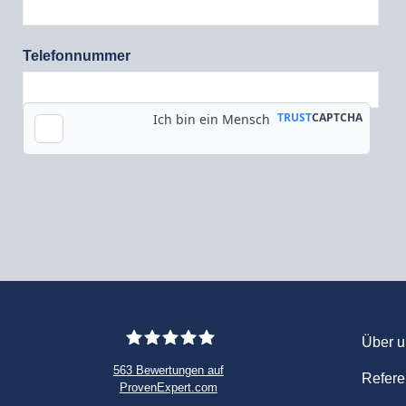
Telefonnummer
Tok
Über u
563
Bewertungen auf
Refer
ProvenExpert.com
WINHELLER