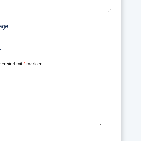
age
r
der sind mit
*
markiert.