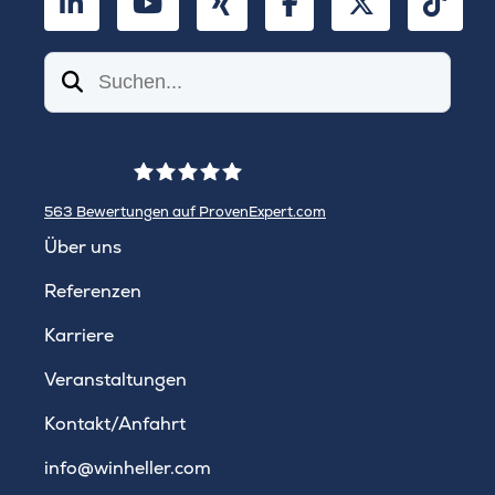
LinkedIn
YouTube
Xing
Facebook
Twitter
TikT
Suchen
563
Bewertungen auf ProvenExpert.com
WINHELLER GmbH
Über uns
Referenzen
Karriere
Veranstaltungen
Kontakt/Anfahrt
info@winheller.com