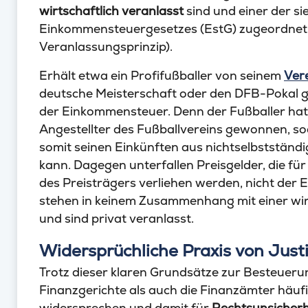
wirtschaftlich veranlasst
sind und einer der s
Einkommensteuergesetzes (EstG) zugeordnet
Veranlassungsprinzip).
Erhält etwa ein Profifußballer von seinem
Ver
deutsche Meisterschaft oder den DFB-Pokal ge
der Einkommensteuer. Denn der Fußballer hat d
Angestellter des Fußballvereins gewonnen, sod
somit seinen Einkünften aus nichtselbstständ
kann. Dagegen unterfallen Preisgelder, die fü
des Preisträgers verliehen werden, nicht der
stehen in keinem Zusammenhang mit einer wirt
und sind privat veranlasst.
Widersprüchliche Praxis von Just
Trotz dieser klaren Grundsätze zur Besteueru
Finanzgerichte als auch die Finanzämter häufi
widersprechen und damit für
Rechtsunsicherh