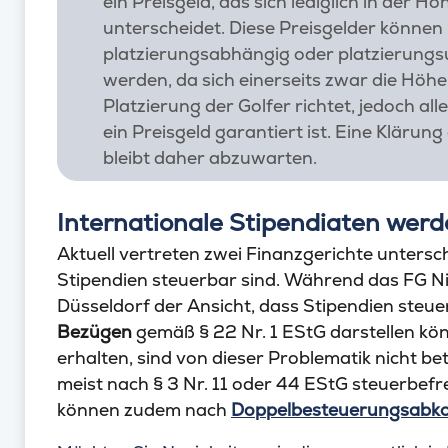
ein Preisgeld, das sich lediglich in der Hö
unterscheidet. Diese Preisgelder können 
platzierungsabhängig oder platzierungsu
werden, da sich einerseits zwar die Höhe
Platzierung der Golfer richtet, jedoch all
ein Preisgeld garantiert ist. Eine Klärun
bleibt daher abzuwarten.
Internationale Stipendiaten werd
Aktuell vertreten zwei Finanzgerichte unters
Stipendien steuerbar sind. Während das FG Ni
Düsseldorf der Ansicht, dass Stipendien steu
Bezügen
gemäß § 22 Nr. 1 EStG darstellen kön
erhalten, sind von dieser Problematik nicht be
meist nach § 3 Nr. 11 oder 44 EStG steuerbefre
können zudem nach
Doppelbesteuerungsab