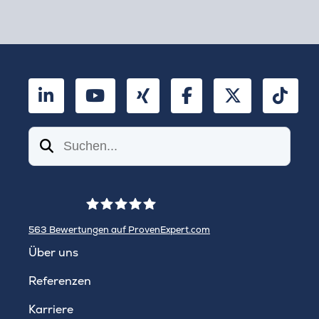
LinkedIn
YouTube
Xing
Facebook
Twitter
TikT
Suchen
563
Bewertungen auf ProvenExpert.com
WINHELLER GmbH
Über uns
Referenzen
Karriere