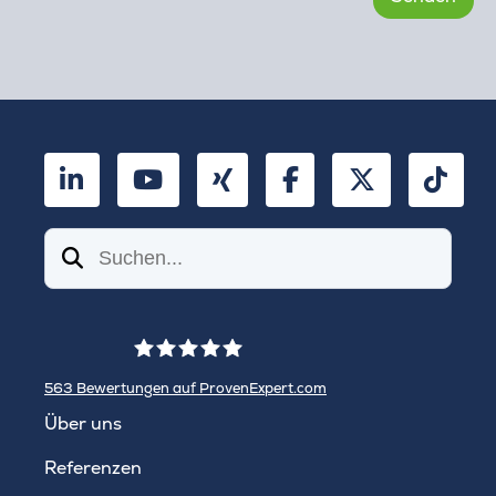
LinkedIn
YouTube
Xing
Facebook
Twitter
TikT
Suchen
563
Bewertungen auf ProvenExpert.com
WINHELLER GmbH
Über uns
Referenzen