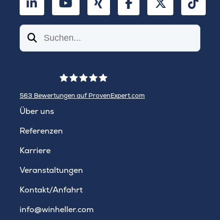
LinkedIn
YouTube
Xing
Facebook
Twitter
TikT
Suchen
563
Bewertungen auf ProvenExpert.com
WINHELLER GmbH
Über uns
Referenzen
Karriere
Veranstaltungen
Kontakt/Anfahrt
info@winheller.com