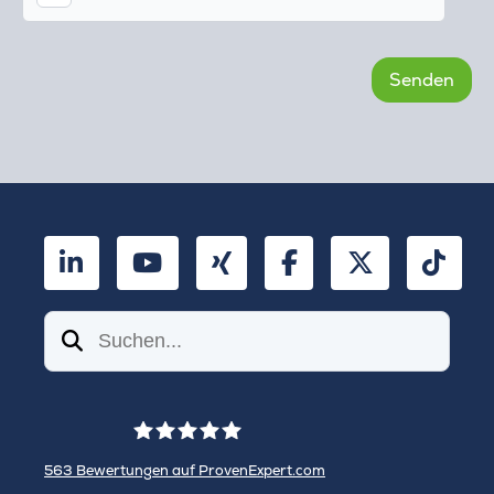
LinkedIn
YouTube
Xing
Facebook
Twitter
TikT
Suchen
563
Bewertungen auf ProvenExpert.com