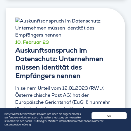
10. Februar 23
Auskunftsanspruch im
Datenschutz: Unternehmen
müssen Identität des
Empfängers nennen
In seinem Urteil vom 12.01.2023 (RW ./.
Österreichische Post AG) hat der
Europäische Gerichtshof (EuGH) nunmehr
Klarheit darüber geschaffen, dass...
Diese Webseite verwendet Cookies, um Ihnen ein angenehmeres
OK
Surfen zu ermöglichen. Durch die weitere Nutzung der Webseite
stimmen Sie der Cookie-Nutzung zu. Weitere Informationen erhalten Sie in unserer
Datenschutz
von
Michael Rudolf
Datenschutzerklärung.