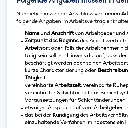
Folgende Angaben müssen in den
Nunmehr müssen bei Abschluss von
neuen Ar
folgende Angaben im Arbeitsvertrag enthalten
Name
und
Anschrift
von Arbeitgeber und 
Zeitpunkt des Beginns
des Arbeitsverhältn
Arbeitsort
oder, falls der Arbeitnehmer ni
tätig sein soll, ein Hinweis darauf, dass 
beschäftigt werden oder seinen Arbeitsort
kurze Charakterisierung oder
Beschreibu
Tätigkeit
vereinbarte
Arbeitszeit
, vereinbarte Ruhe
vereinbarter Schichtarbeit das Schichtsys
Voraussetzungen für Schichtänderungen
etwaiger Anspruch auf vom Arbeitgeber be
das bei der
Kündigung
des Arbeitsverhältn
einzuhaltende Verfahren, mindestens ein 